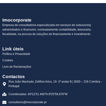
Imocorporate
Empresa de consultadoria especializada em serviços de outsourcing
administrativo e financeiro, nomeadamente contabilidade, tesouraria,
fiscalidade, na procura de soluções de financiamento e investimento.
Link úteis
Política e Privacidade
Cookies
Livro de Reclamações
Contactos
Rua João Machado, Edifício Arlus, 19- 2º andar B | 3000 – 226 Coimbra -
Portugal
Coordenadas: 40º12'51.466"N 8º25'58.876"W
consultores@imocorporate.pt