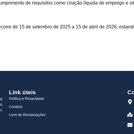
mprimento de requisitos como criação líquida de emprego e situ
corre de 15 de setembro de 2025 a 15 de abril de 2026, estand
Link úteis
Co
ng
Política e Privacidade
a,
Cookies
o.
Livro de Reclamações