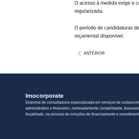
O acesso à medida exige o cu
regularizada.
O período de candidaturas de
orçamental disponível.
Prev
ANTERIOR
Imocorporate
Empresa de consultadoria especializada em serviços de outsourci
administrativo e financeiro, nomeadamente contabilidade, tesourari
fiscalidade, na procura de soluções de financiamento e investiment