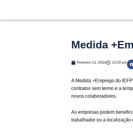
Skip
to
content
Medida +Em
Fevereiro 11, 2026
12:20 pm
A Medida +Emprego do IEFP a
contratos sem termo e a tem
novos colaboradores.
As empresas podem beneficiar
trabalhador ou a localização 