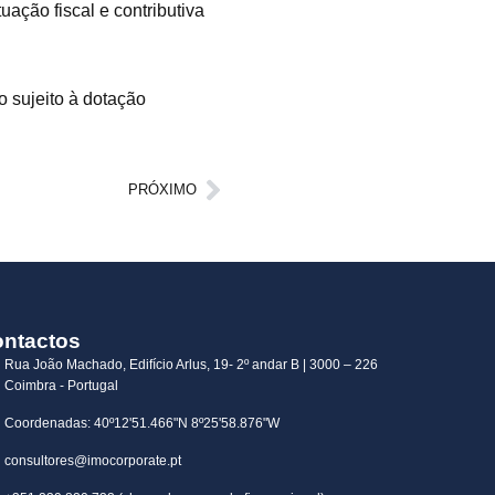
ação fiscal e contributiva
o sujeito à dotação
Next
PRÓXIMO
ntactos
Rua João Machado, Edifício Arlus, 19- 2º andar B | 3000 – 226
Coimbra - Portugal
Coordenadas: 40º12'51.466"N 8º25'58.876"W
consultores@imocorporate.pt