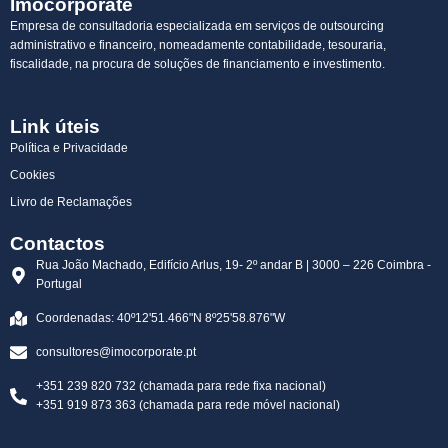
Imocorporate
Empresa de consultadoria especializada em serviços de outsourcing
administrativo e financeiro, nomeadamente contabilidade, tesouraria,
fiscalidade, na procura de soluções de financiamento e investimento.
Link úteis
Política e Privacidade
Cookies
Livro de Reclamações
Contactos
Rua João Machado, Edifício Arlus, 19- 2º andar B | 3000 – 226 Coimbra -
Portugal
Coordenadas: 40º12'51.466"N 8º25'58.876"W
consultores@imocorporate.pt
‭+351 239 820 732‬ (chamada para rede fixa nacional)
‭+351 919 873 363 (chamada para rede móvel nacional)