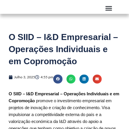
Skip
to
content
Quem Somos
O SIID – I&D Empresarial –
Operações Individuais e
em Copromoção
Julho 3, 2025
4:55 pm
O SIID – I&D Empresarial – Operações Individuais e em
Copromoção
promove o investimento empresarial em
projetos de inovação e criação de conhecimento. Visa
impulsionar a competitividade externa do país e a
valorização económica da I&D através do apoio a
operações que tenham como objetivo a criação de novos